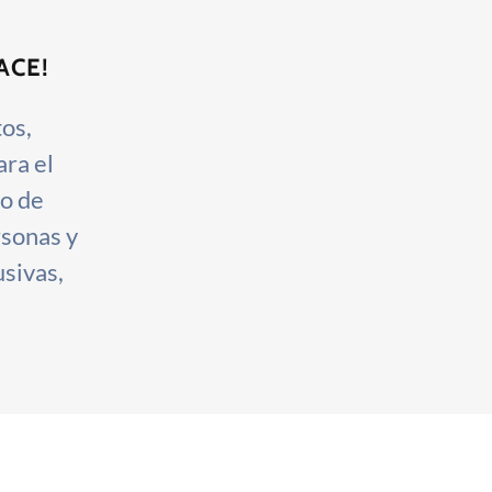
ACE!
tos,
ara el
lo de
rsonas y
usivas,