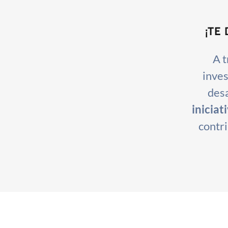
¡TE
A t
inves
desa
iniciat
contri